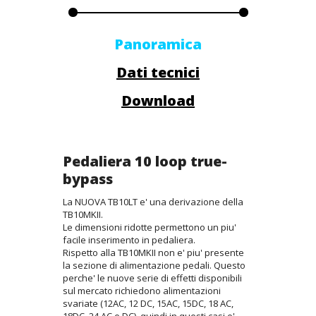
Panoramica
Dati tecnici
Download
Pedaliera 10 loop true-
bypass
La NUOVA TB10LT e' una derivazione della
TB10MKII.
Le dimensioni ridotte permettono un piu'
facile inserimento in pedaliera.
Rispetto alla TB10MKII non e' piu' presente
la sezione di alimentazione pedali. Questo
perche' le nuove serie di effetti disponibili
sul mercato richiedono alimentazioni
svariate (12AC, 12 DC, 15AC, 15DC, 18 AC,
18DC, 24 AC e DC), quindi in questi casi e'