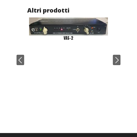
Altri prodotti
VAS-2
G