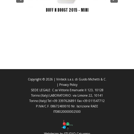
BUFF N BOOST 2015 - MINI
Copyright ©
2026
| Vinteck s.a.s. di Guido Michetti & C.
|
Privacy Policy
SEDE LEGALE: C.so Vittorio Emanuele II 123, 10128
Torino (Italy) LABORATORIO: via Limone 22, 10141
Torino (Italy) Tel +39 3397626891 Fax +39 011547712
P.IVA/C.F. 08672400010 Nr. Iscrizione RAEE
IT08020000002500
Webdesign by STUDIO Catuogno