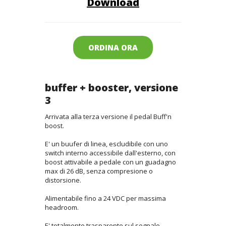
Download
ORDINA ORA
buffer + booster, versione
3
Arrivata alla terza versione il pedal Buff'n
boost.
E' un buufer di linea, escludibile con uno
switch interno accessibile dall'esterno, con
boost attivabile a pedale con un guadagno
max di 26 dB, senza compresione o
distorsione.
Alimentabile fino a 24 VDC per massima
headroom.
E' totalmente trasparente sul segnale.